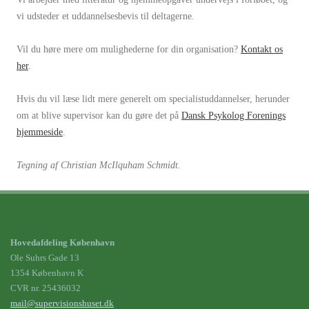
vi udsteder et uddannelsesbevis til deltagerne.
Vil du høre mere om mulighederne for din organisation?
Kontakt os
her
.
Hvis du vil læse lidt mere generelt om specialistuddannelser, herunder
om at blive supervisor kan du gøre det på
Dansk Psykolog Forenings
hjemmeside
.
Tegning af Christian McIlquham Schmidt.
Hovedafdeling København
Ole Suhrs Gade 13
1354 København K
CVR nr.
25436032
mail@supervisionshuset.dk